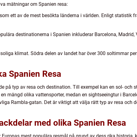
tiva mätningar om Spanien resa:
 som ett av de mest besökta länderna i världen. Enligt statistik 
pulära destinationerna i Spanien inkluderar Barcelona, Madrid, 
soliga klimat. Södra delen av landet har över 300 soltimmar per år,
ika Spanien Resa
nde på typ av resa och destination. Till exempel kan en sol- och
n mängd olika vattensporter, medan en sightseeingtur i Barcel
liga Rambla-gatan. Det är viktigt att välja rätt typ av resa och 
nackdelar med olika Spanien Resa
av Europas mest populära resmål på grund av dess rika historia, 