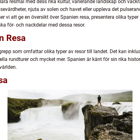
ära resmål med dess rika kultur, varierande landskap och vackr
a sevärdheter, njuta av solen och havet eller uppleva det pulseran
er vi att ge en översikt över Spanien resa, presentera olika typer
ska för- och nackdelar med dessa resor.
en Resa
epp som omfattar olika typer av resor till landet. Det kan inklud
lla rundturer och mycket mer. Spanien är känt för sin rika historia 
 världen.
sa