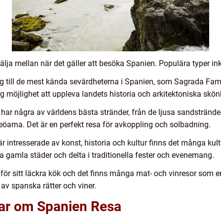
 välja mellan när det gäller att besöka Spanien. Populära typer in
 dig till de mest kända sevärdheterna i Spanien, som Sagrada Fam
 möjlighet att uppleva landets historia och arkitektoniska skön
har några av världens bästa stränder, från de ljusa sandsträndern
öarna. Det är en perfekt resa för avkoppling och solbadning.
r intresserade av konst, historia och kultur finns det många kult
gamla städer och delta i traditionella fester och evenemang.
 för sitt läckra kök och det finns många mat- och vinresor som er
av spanska rätter och viner.
gar om Spanien Resa