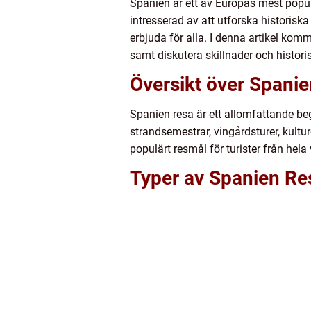
Spanien är ett av Europas mest popul
intresserad av att utforska historisk
erbjuda för alla. I denna artikel komm
samt diskutera skillnader och histori
Översikt över Spani
Spanien resa är ett allomfattande begr
strandsemestrar, vingårdsturer, kulture
populärt resmål för turister från hela
Typer av Spanien Re