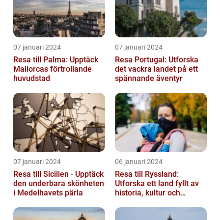
07 januari 2024
07 januari 2024
Resa till Palma: Upptäck
Resa Portugal: Utforska
Mallorcas förtrollande
det vackra landet på ett
huvudstad
spännande äventyr
07 januari 2024
06 januari 2024
Resa till Sicilien - Upptäck
Resa till Ryssland:
den underbara skönheten
Utforska ett land fyllt av
i Medelhavets pärla
historia, kultur och
äventyr