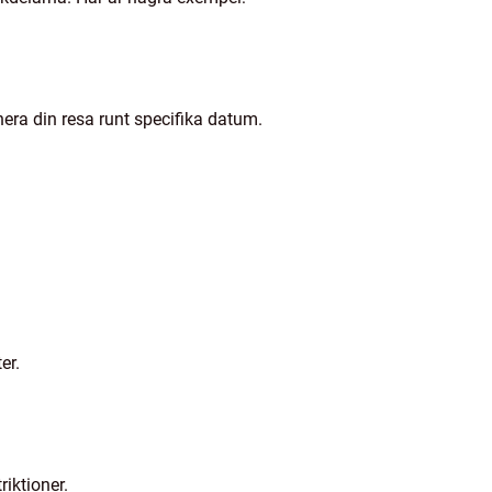
ra din resa runt specifika datum.
er.
iktioner.