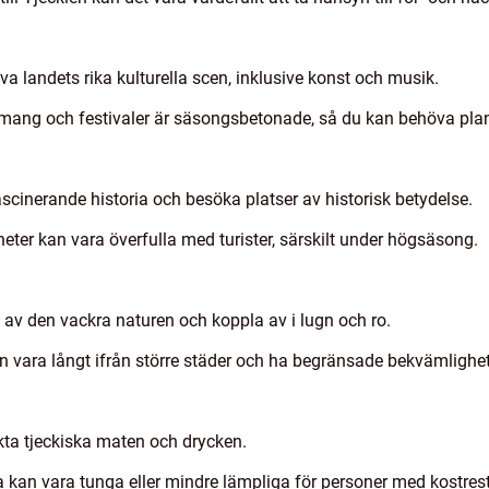
va landets rika kulturella scen, inklusive konst och musik.
mang och festivaler är säsongsbetonade, så du kan behöva plane
ascinerande historia och besöka platser av historisk betydelse.
eter kan vara överfulla med turister, särskilt under högsäsong.
a av den vackra naturen och koppla av i lugn och ro.
n vara långt ifrån större städer och ha begränsade bekvämlighet
kta tjeckiska maten och drycken.
a kan vara tunga eller mindre lämpliga för personer med kostrestr