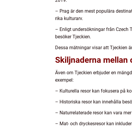
2019.
– Prag är den mest populära destinati
rika kulturarv.
– Enligt undersökningar från Czech To
besöker Tjeckien.
Dessa mätningar visar att Tjeckien är e
Skiljnaderna mellan o
Även om Tjeckien erbjuder en mängd ol
exempel:
– Kulturella resor kan fokusera på k
– Historiska resor kan innehålla besök
– Naturrelaterade resor kan vara mer
– Mat- och dryckesresor kan inklude