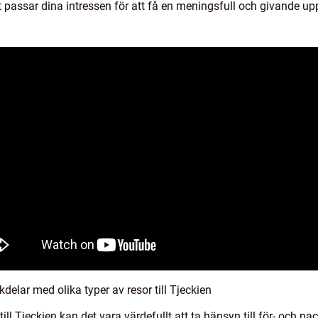
t passar dina intressen för att få en meningsfull och givande upp
elar med olika typer av resor till Tjeckien
till Tjeckien kan det vara värdefullt att ta hänsyn till för- och 