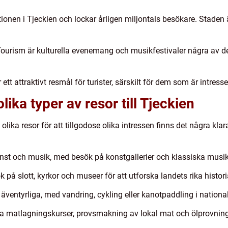
onen i Tjeckien och lockar årligen miljontals besökare. Staden ä
urism är kulturella evenemang och musikfestivaler några av de f
tt attraktivt resmål för turister, särskilt för dem som är intresse
lika typer av resor till Tjeckien
ika resor för att tillgodose olika intressen finns det några kla
onst och musik, med besök på konstgallerier och klassiska musik
 på slott, kyrkor och museer för att utforska landets rika histori
 äventyrliga, med vandring, cykling eller kanotpaddling i natio
ra matlagningskurser, provsmakning av lokal mat och ölprovning