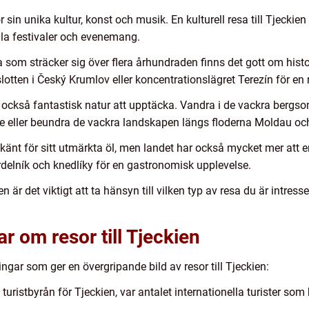
för sin unika kultur, konst och musik. En kulturell resa till Tjeck
kala festivaler och evenemang.
ia som sträcker sig över flera århundraden finns det gott om histo
slotten i Český Krumlov eller koncentrationslägret Terezín för en r
ar också fantastisk natur att upptäcka. Vandra i de vackra ber
 eller beundra de vackra landskapen längs floderna Moldau och
 känt för sitt utmärkta öl, men landet har också mycket mer att 
rdelník och knedlíky för en gastronomisk upplevelse.
en är det viktigt att ta hänsyn till vilken typ av resa du är intress
r om resor till Tjeckien
ngar som ger en övergripande bild av resor till Tjeckien:
 turistbyrån för Tjeckien, var antalet internationella turister som