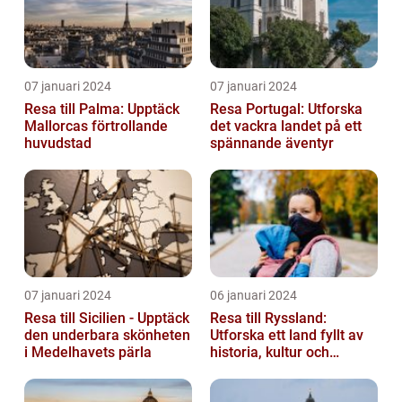
07 januari 2024
07 januari 2024
Resa till Palma: Upptäck
Resa Portugal: Utforska
Mallorcas förtrollande
det vackra landet på ett
huvudstad
spännande äventyr
07 januari 2024
06 januari 2024
Resa till Sicilien - Upptäck
Resa till Ryssland:
den underbara skönheten
Utforska ett land fyllt av
i Medelhavets pärla
historia, kultur och
äventyr