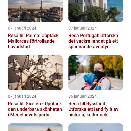
07 januari 2024
07 januari 2024
Resa till Palma: Upptäck
Resa Portugal: Utforska
Mallorcas förtrollande
det vackra landet på ett
huvudstad
spännande äventyr
07 januari 2024
06 januari 2024
Resa till Sicilien - Upptäck
Resa till Ryssland:
den underbara skönheten
Utforska ett land fyllt av
i Medelhavets pärla
historia, kultur och
äventyr