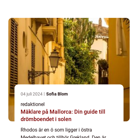
resa till Rhodos är en dröm för många som
vill uppleva sol, bad och kultur på samma
gång. I de...
04 juli 2024
Sofia Blom
redaktionel
Mäklare på Mallorca: Din guide till
drömboendet i solen
Rhodos är en ö som ligger i östra
Medelhavet och tillhör Grekland. Den är