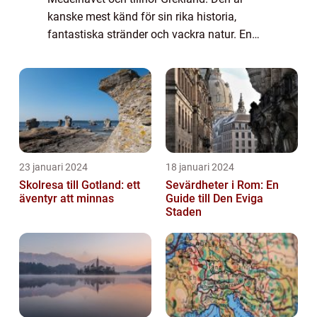
kanske mest känd för sin rika historia,
fantastiska stränder och vackra natur. En
resa till Rhodos är en dröm för många som
vill uppleva sol, bad och kultur på samma
gång. I de...
23 januari 2024
18 januari 2024
Skolresa till Gotland: ett
Sevärdheter i Rom: En
äventyr att minnas
Guide till Den Eviga
Staden