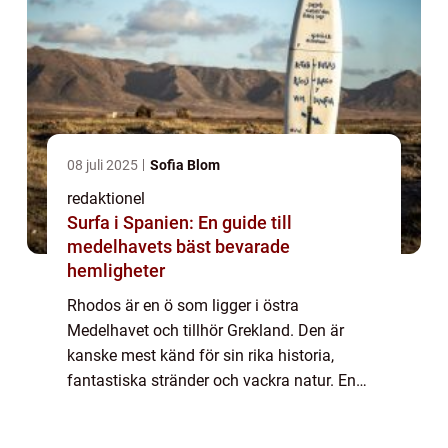
08 juli 2025
Sofia Blom
redaktionel
Surfa i Spanien: En guide till
medelhavets bäst bevarade
hemligheter
Rhodos är en ö som ligger i östra
Medelhavet och tillhör Grekland. Den är
kanske mest känd för sin rika historia,
fantastiska stränder och vackra natur. En
resa till Rhodos är en dröm för många som
vill uppleva sol, bad och kultur på samma