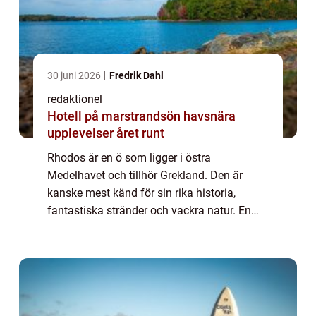
30 juni 2026
Fredrik Dahl
redaktionel
Hotell på marstrandsön havsnära
upplevelser året runt
Rhodos är en ö som ligger i östra
Medelhavet och tillhör Grekland. Den är
kanske mest känd för sin rika historia,
fantastiska stränder och vackra natur. En
resa till Rhodos är en dröm för många som
vill uppleva sol, bad och kultur på samma
gång. I de...