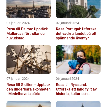
07 januari 2024
07 januari 2024
Resa till Palma: Upptäck
Resa Portugal: Utforska
Mallorcas förtrollande
det vackra landet på ett
huvudstad
spännande äventyr
07 januari 2024
06 januari 2024
Resa till Sicilien - Upptäck
Resa till Ryssland:
den underbara skönheten
Utforska ett land fyllt av
i Medelhavets pärla
historia, kultur och
äventyr