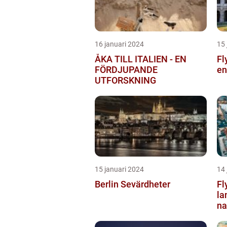
16 januari 2024
15 
ÅKA TILL ITALIEN - EN
Fl
FÖRDJUPANDE
en
UTFORSKNING
15 januari 2024
14 
Berlin Sevärdheter
Fl
la
na