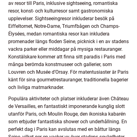
av resor till Paris, inklusive sightseeing, romantiska
resor, konst- och kulturresor samt gastronomiska
upplevelser. Sightseeingresor inkluderar besök på
Eiffeltornet, Notre-Dame, Triumfbågen och Champs-
Élysées, medan romantiska resor kan inkludera
promenader längs floden Seine, picknick i en av stadens
vackra parker eller middagar på mysiga restauranger.
Konstälskare kommer att finna sitt paradis i Paris med
många berömda konstmuseer och gallerier, som
Louvren och Musée d’Orsay. För matentusiaster är Paris
känt för sina gourmetrestauranger, traditionella bagerier
och livliga matmarknader.
Populära aktiviteter och platser inkluderar även Château
de Versailles, en fantastiskt imponerande kunglig slott
utanför Paris, och Moulin Rouge, den ikoniska kabarén
som erbjuder fantastiska shower och underhållning. En
perfekt dag i Paris kan avslutas med en båttur längs
Seine, vilket ger en vacker vy över stadens sevärdheter