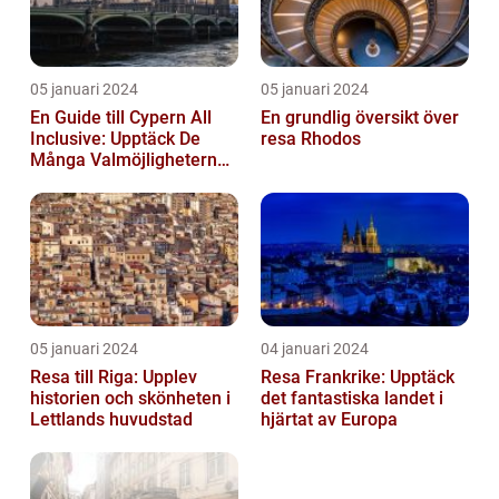
05 januari 2024
05 januari 2024
En Guide till Cypern All
En grundlig översikt över
Inclusive: Upptäck De
resa Rhodos
Många Valmöjligheterna
För En Bekymmersfri
Semester...
05 januari 2024
04 januari 2024
Resa till Riga: Upplev
Resa Frankrike: Upptäck
historien och skönheten i
det fantastiska landet i
Lettlands huvudstad
hjärtat av Europa