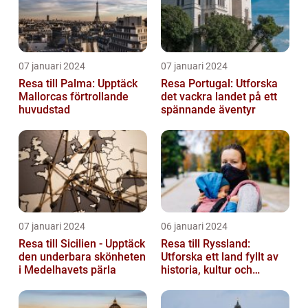
07 januari 2024
07 januari 2024
Resa till Palma: Upptäck
Resa Portugal: Utforska
Mallorcas förtrollande
det vackra landet på ett
huvudstad
spännande äventyr
07 januari 2024
06 januari 2024
Resa till Sicilien - Upptäck
Resa till Ryssland:
den underbara skönheten
Utforska ett land fyllt av
i Medelhavets pärla
historia, kultur och
äventyr