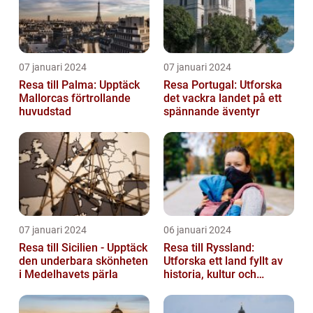
07 januari 2024
07 januari 2024
Resa till Palma: Upptäck
Resa Portugal: Utforska
Mallorcas förtrollande
det vackra landet på ett
huvudstad
spännande äventyr
07 januari 2024
06 januari 2024
Resa till Sicilien - Upptäck
Resa till Ryssland:
den underbara skönheten
Utforska ett land fyllt av
i Medelhavets pärla
historia, kultur och
äventyr