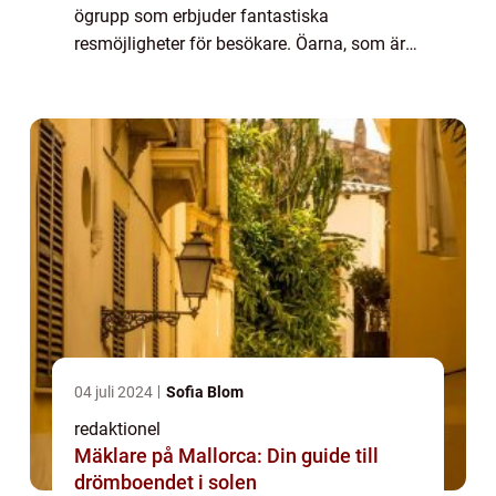
ögrupp som erbjuder fantastiska
resmöjligheter för besökare. Öarna, som är
kända för sin naturliga skönhet och
pittoreska stränder, lockar turister från hela
världe...
04 juli 2024
Sofia Blom
redaktionel
Mäklare på Mallorca: Din guide till
drömboendet i solen