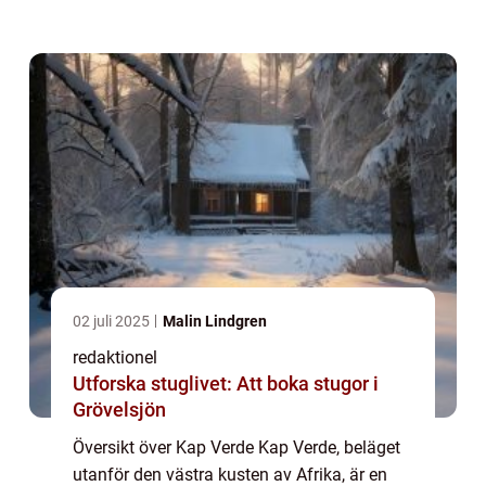
kända för sin naturliga skönhet och
pittoreska stränder, lockar turister från hela
världe...
02 juli 2025
Malin Lindgren
redaktionel
Utforska stuglivet: Att boka stugor i
Grövelsjön
Översikt över Kap Verde Kap Verde, beläget
utanför den västra kusten av Afrika, är en