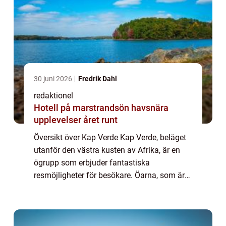
30 juni 2026
Fredrik Dahl
redaktionel
Hotell på marstrandsön havsnära
upplevelser året runt
Översikt över Kap Verde Kap Verde, beläget
utanför den västra kusten av Afrika, är en
ögrupp som erbjuder fantastiska
resmöjligheter för besökare. Öarna, som är
kända för sin naturliga skönhet och
pittoreska stränder, lockar turister från hela
världe...