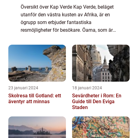
Översikt över Kap Verde Kap Verde, beläget
utanför den västra kusten av Afrika, är en
ögrupp som erbjuder fantastiska
resmöjligheter för besökare. Öarna, som är
kända för sin naturliga skönhet och
pittoreska stränder, lockar turister från hela
världe...
23 januari 2024
18 januari 2024
Skolresa till Gotland: ett
Sevärdheter i Rom: En
äventyr att minnas
Guide till Den Eviga
Staden