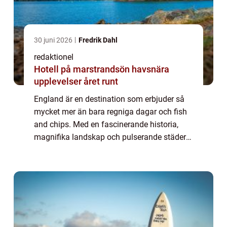
30 juni 2026
Fredrik Dahl
redaktionel
Hotell på marstrandsön havsnära
upplevelser året runt
England är en destination som erbjuder så
mycket mer än bara regniga dagar och fish
and chips. Med en fascinerande historia,
magnifika landskap och pulserande städer
har landet något att erbjuda för alla typer av
resenärer. I denna artikel kommer vi ...