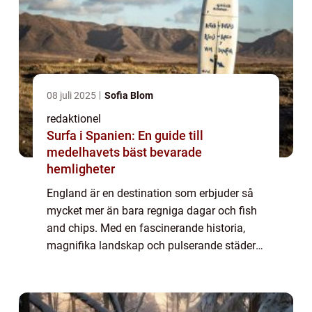
08 juli 2025
Sofia Blom
redaktionel
Surfa i Spanien: En guide till
medelhavets bäst bevarade
hemligheter
England är en destination som erbjuder så
mycket mer än bara regniga dagar och fish
and chips. Med en fascinerande historia,
magnifika landskap och pulserande städer
har landet något att erbjuda för alla typer av
resenärer. I denna artikel kommer vi ...