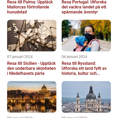
Resa till Palma: Upptäck
Resa Portugal: Utforska
Mallorcas förtrollande
det vackra landet på ett
huvudstad
spännande äventyr
07 januari 2024
06 januari 2024
Resa till Sicilien - Upptäck
Resa till Ryssland:
den underbara skönheten
Utforska ett land fyllt av
i Medelhavets pärla
historia, kultur och
äventyr
06 januari 2024
06 januari 2024