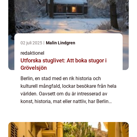
02 juli 2025
Malin Lindgren
redaktionel
Utforska stuglivet: Att boka stugor i
Grövelsjön
Berlin, en stad med en rik historia och
kulturell mångfald, lockar besökare från hela
världen. Oavsett om du är intresserad av
konst, historia, mat eller nattliv, har Berlin
något att erbjuda för alla. I denna artikel
kommer vi att utforska olika asp...