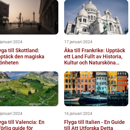
januari 2024
17 januari 2024
yga till Skottland:
Åka till Frankrike: Upptäck
ptäck den magiska
ett Land Fullt av Historia,
önheten
Kultur och Natursköna
Platser
januari 2024
16 januari 2024
yga till Valencia: En
Flyga till Italien - En Guide
förlig guide för
till Att Utforska Detta