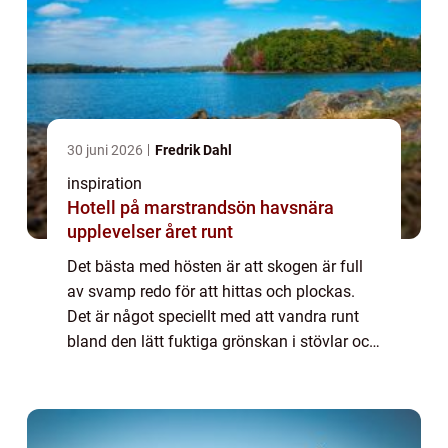
30 juni 2026
Fredrik Dahl
inspiration
Hotell på marstrandsön havsnära
upplevelser året runt
Det bästa med hösten är att skogen är full
av svamp redo för att hittas och plockas.
Det är något speciellt med att vandra runt
bland den lätt fuktiga grönskan i stövlar och
söka efter årstidens primörer. Att kombinera
rörelse med att faktiskt samla ...