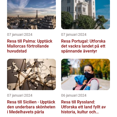
07 januari 2024
07 januari 2024
Resa till Palma: Upptäck
Resa Portugal: Utforska
Mallorcas förtrollande
det vackra landet på ett
huvudstad
spännande äventyr
07 januari 2024
06 januari 2024
Resa till Sicilien - Upptäck
Resa till Ryssland:
den underbara skönheten
Utforska ett land fyllt av
i Medelhavets pärla
historia, kultur och
äventyr