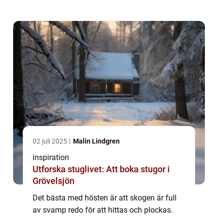
söka efter årstidens primörer. Att kombinera
rörelse med att faktiskt samla ...
02 juli 2025
Malin Lindgren
inspiration
Utforska stuglivet: Att boka stugor i
Grövelsjön
Det bästa med hösten är att skogen är full
av svamp redo för att hittas och plockas.