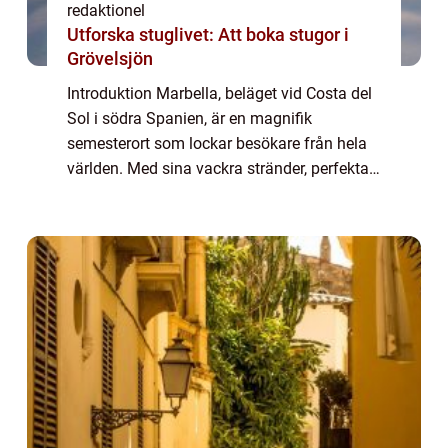
redaktionel
Utforska stuglivet: Att boka stugor i
Grövelsjön
Introduktion Marbella, beläget vid Costa del
Sol i södra Spanien, är en magnifik
semesterort som lockar besökare från hela
världen. Med sina vackra stränder, perfekta
väder och lyxiga atmosfär har Marbella
blivit ett av de mest populära resmålen för ...