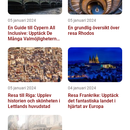
05 januari 2024
05 januari 2024
En Guide till Cypern All
En grundlig översikt över
Inclusive: Upptäck De
resa Rhodos
Många Valmöjligheterna
För En Bekymmersfri
Semester...
05 januari 2024
04 januari 2024
Resa till Riga: Upplev
Resa Frankrike: Upptäck
historien och skönheten i
det fantastiska landet i
Lettlands huvudstad
hjärtat av Europa