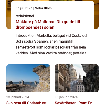
04 juli 2024
Sofia Blom
redaktionel
Mäklare på Mallorca: Din guide till
drömboendet i solen
Introduktion Marbella, beläget vid Costa del
Sol i södra Spanien, är en magnifik
semesterort som lockar besökare från hela
världen. Med sina vackra stränder, perfekta
väder och lyxiga atmosfär har Marbella
blivit ett av de mest populära resmålen för ...
23 januari 2024
18 januari 2024
Skolresa till Gotland: ett
Sevärdheter i Rom: En