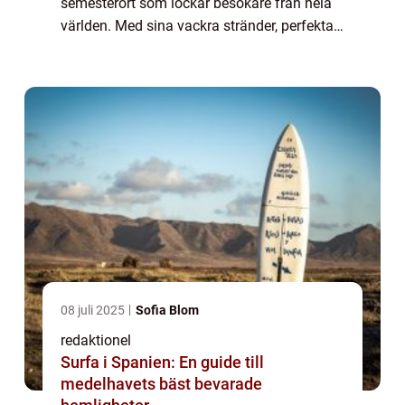
semesterort som lockar besökare från hela
världen. Med sina vackra stränder, perfekta
väder och lyxiga atmosfär har Marbella
blivit ett av de mest populära resmålen för ...
08 juli 2025
Sofia Blom
redaktionel
Surfa i Spanien: En guide till
medelhavets bäst bevarade