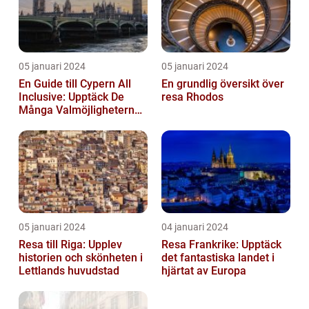
05 januari 2024
05 januari 2024
En Guide till Cypern All
En grundlig översikt över
Inclusive: Upptäck De
resa Rhodos
Många Valmöjligheterna
För En Bekymmersfri
Semester...
05 januari 2024
04 januari 2024
Resa till Riga: Upplev
Resa Frankrike: Upptäck
historien och skönheten i
det fantastiska landet i
Lettlands huvudstad
hjärtat av Europa