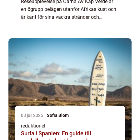
Reseupplevelse på Öarna AV Kap Verde är
en ögrupp belägen utanför Afrikas kust och
är känt för sina vackra stränder och
fantastiska klimat. En av de mest populära
sättet att uppleva denna destination är
genom...
08 juli 2025
Sofia Blom
redaktionel
Surfa i Spanien: En guide till