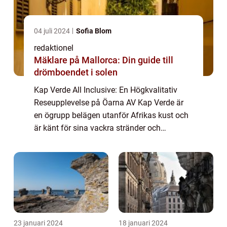
04 juli 2024
Sofia Blom
redaktionel
Mäklare på Mallorca: Din guide till
drömboendet i solen
Kap Verde All Inclusive: En Högkvalitativ
Reseupplevelse på Öarna AV Kap Verde är
en ögrupp belägen utanför Afrikas kust och
är känt för sina vackra stränder och
fantastiska klimat. En av de mest populära
sättet att uppleva denna destination är
genom...
23 januari 2024
18 januari 2024