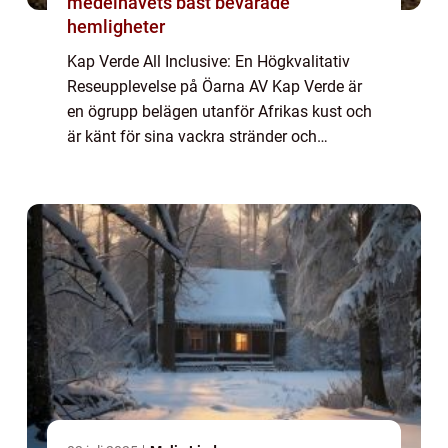
medelhavets bäst bevarade
hemligheter
Kap Verde All Inclusive: En Högkvalitativ
Reseupplevelse på Öarna AV Kap Verde är
en ögrupp belägen utanför Afrikas kust och
är känt för sina vackra stränder och
fantastiska klimat. En av de mest populära
sättet att uppleva denna destination är
genom...