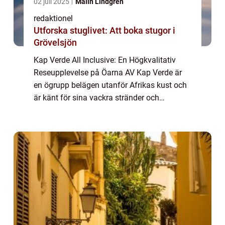
02 juli 2025
Malin Lindgren
redaktionel
Utforska stuglivet: Att boka stugor i
Grövelsjön
Kap Verde All Inclusive: En Högkvalitativ
Reseupplevelse på Öarna AV Kap Verde är
en ögrupp belägen utanför Afrikas kust och
är känt för sina vackra stränder och
fantastiska klimat. En av de mest populära
sättet att uppleva denna destination är
genom...