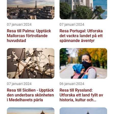
07 januari 2024
07 januari 2024
Resa till Palma: Upptäck
Resa Portugal: Utforska
Mallorcas förtrollande
det vackra landet på ett
huvudstad
spännande äventyr
07 januari 2024
06 januari 2024
Resa till Sicilien - Upptäck
Resa till Ryssland:
den underbara skönheten
Utforska ett land fyllt av
i Medelhavets pärla
historia, kultur och
äventyr