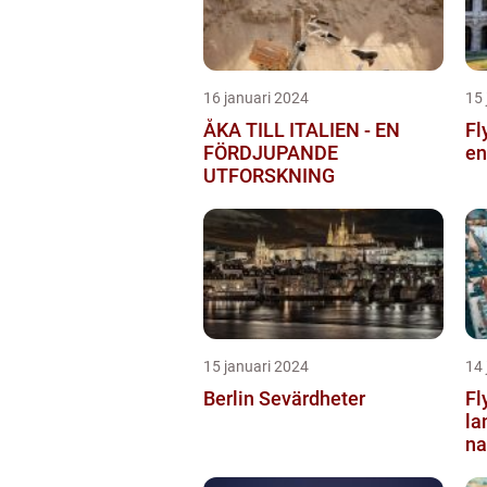
16 januari 2024
15 
ÅKA TILL ITALIEN - EN
Fl
FÖRDJUPANDE
en
UTFORSKNING
15 januari 2024
14 
Berlin Sevärdheter
Fl
la
na