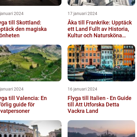
januari 2024
17 januari 2024
yga till Skottland:
Åka till Frankrike: Upptäck
ptäck den magiska
ett Land Fullt av Historia,
önheten
Kultur och Natursköna
Platser
januari 2024
16 januari 2024
yga till Valencia: En
Flyga till Italien - En Guide
förlig guide för
till Att Utforska Detta
ivatpersoner
Vackra Land