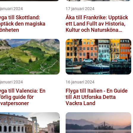
januari 2024
17 januari 2024
yga till Skottland:
Åka till Frankrike: Upptäck
ptäck den magiska
ett Land Fullt av Historia,
önheten
Kultur och Natursköna
Platser
januari 2024
16 januari 2024
yga till Valencia: En
Flyga till Italien - En Guide
förlig guide för
till Att Utforska Detta
ivatpersoner
Vackra Land