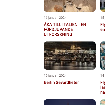
16 januari 2024
15 
ÅKA TILL ITALIEN - EN
Fl
FÖRDJUPANDE
en
UTFORSKNING
15 januari 2024
14 
Berlin Sevärdheter
Fl
la
na