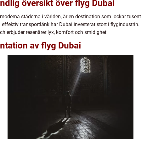
ndlig översikt över flyg Dubai
oderna städerna i världen, är en destination som lockar tusenta
ffektiv transportlänk har Dubai investerat stort i flygindustrin.
h erbjuder resenärer lyx, komfort och smidighet.
tation av flyg Dubai