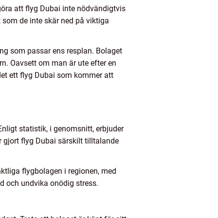
göra att flyg Dubai inte nödvändigtvis
 som de inte skär ned på viktiga
gning som passar ens resplan. Bolaget
tern. Oavsett om man är ute efter en
det ett flyg Dubai som kommer att
ligt statistik, i genomsnitt, erbjuder
jort flyg Dubai särskilt tilltalande
unktliga flygbolagen i regionen, med
tid och undvika onödig stress.