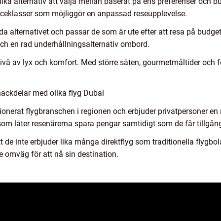
lika alternativ att välja mellan baserat på ens preferenser och bud
viceklasser som möjliggör en anpassad reseupplevelse.
a alternativet och passar de som är ute efter att resa på budge
h en rad underhållningsalternativ ombord.
ivå av lyx och komfort. Med större säten, gourmetmåltider och f
nackdelar med olika flyg Dubai
ionerat flygbranschen i regionen och erbjuder privatpersoner en
t som låter resenärerna spara pengar samtidigt som de får tillgån
 de inte erbjuder lika många direktflyg som traditionella flygbol
e omväg för att nå sin destination.