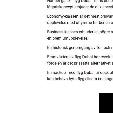
När det gäller ”flyg Dubai” finns det o
lågpriskoncept erbjuder de olika ser
Economy-klassen är det mest prisvärd
upplevelse med utrymme för benen oc
Business-klassen erbjuder en högre n
en premiumupplevelse.
En historisk genomgång av för- och 
Framväxten av flyg Dubai har revolut
fördelen är det prissatta alternative
En nackdel med flyg Dubai är dock att
kan behöva byta flyg eller ta en längr