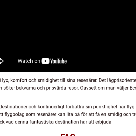
yx, komfort och smidighet till sina resenärer. Det lågprisorienter
om söker bekväma och prisvärda resor. Oavsett om man väljer E
estinationer och kontinuerligt förbättra sin punktlighet har flyg
tt flygbolag som resenärer kan lita på för att få en smidig och t
k vad denna fantastiska destination har att erbjuda.