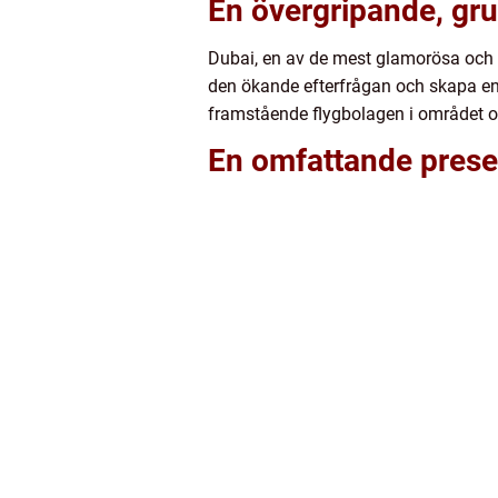
En övergripande, gru
Dubai, en av de mest glamorösa och m
den ökande efterfrågan och skapa en e
framstående flygbolagen i området oc
En omfattande presen