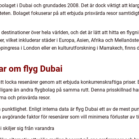
bolaget i Dubai och grundades 2008. Det är dock viktigt att klar
eten. Bolaget fokuserar på att erbjuda prisvärda resor samtidigt
 destinationer över hela världen, och det är lätt att hitta en fly
er, vilket inkluderar städer i Europa, Asien, Afrika och Mellanös
pingresa i London eller en kulturutforskning i Marrakech, finns 
ar om flyg Dubai
tt locka resenärer genom att erbjuda konkurrenskraftiga priser. En
lligare än andra flygbolag på samma rutt. Denna prisskillnad har g
äma och prisvärda resor.
n punktlighet. Enligt interna data är flyg Dubai ett av de mest p
en avgörande faktor för resenärer som vill minimera förluster av 
 skiljer sig från varandra