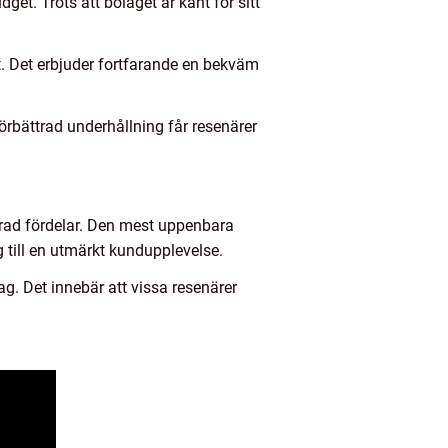
get. Trots att bolaget är känt för sitt
t. Det erbjuder fortfarande en bekväm
örbättrad underhållning får resenärer
 rad fördelar. Den mest uppenbara
g till en utmärkt kundupplevelse.
ag. Det innebär att vissa resenärer