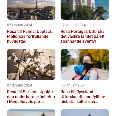
07 januari 2024
07 januari 2024
Resa till Palma: Upptäck
Resa Portugal: Utforska
Mallorcas förtrollande
det vackra landet på ett
huvudstad
spännande äventyr
07 januari 2024
06 januari 2024
Resa till Sicilien - Upptäck
Resa till Ryssland:
den underbara skönheten
Utforska ett land fyllt av
i Medelhavets pärla
historia, kultur och
äventyr