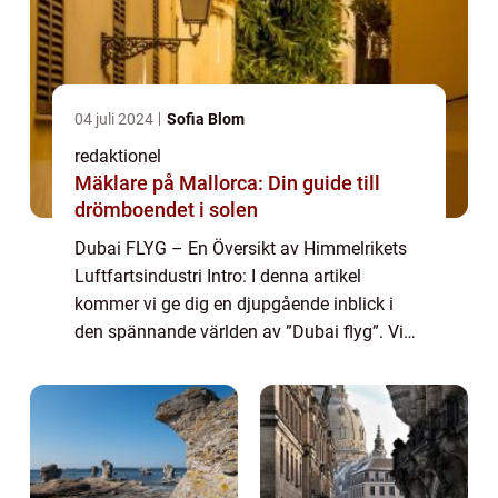
04 juli 2024
Sofia Blom
redaktionel
Mäklare på Mallorca: Din guide till
drömboendet i solen
Dubai FLYG – En Översikt av Himmelrikets
Luftfartsindustri Intro: I denna artikel
kommer vi ge dig en djupgående inblick i
den spännande världen av ”Dubai flyg”. Vi
kommer att utforska allt från olika typer av
flygningar till kvanti...