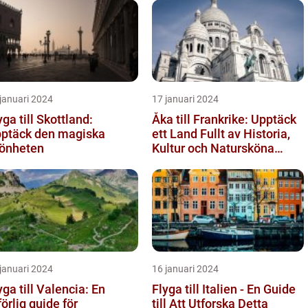
januari 2024
17 januari 2024
yga till Skottland:
Åka till Frankrike: Upptäck
ptäck den magiska
ett Land Fullt av Historia,
önheten
Kultur och Natursköna
Platser
januari 2024
16 januari 2024
yga till Valencia: En
Flyga till Italien - En Guide
förlig guide för
till Att Utforska Detta