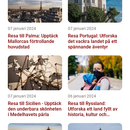
07 januari 2024
07 januari 2024
Resa till Palma: Upptäck
Resa Portugal: Utforska
Mallorcas förtrollande
det vackra landet på ett
huvudstad
spännande äventyr
07 januari 2024
06 januari 2024
Resa till Sicilien - Upptäck
Resa till Ryssland:
den underbara skönheten
Utforska ett land fyllt av
i Medelhavets pärla
historia, kultur och
äventyr