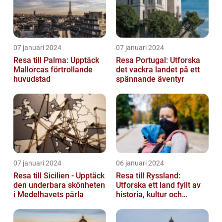
07 januari 2024
07 januari 2024
Resa till Palma: Upptäck
Resa Portugal: Utforska
Mallorcas förtrollande
det vackra landet på ett
huvudstad
spännande äventyr
07 januari 2024
06 januari 2024
Resa till Sicilien - Upptäck
Resa till Ryssland:
den underbara skönheten
Utforska ett land fyllt av
i Medelhavets pärla
historia, kultur och
äventyr