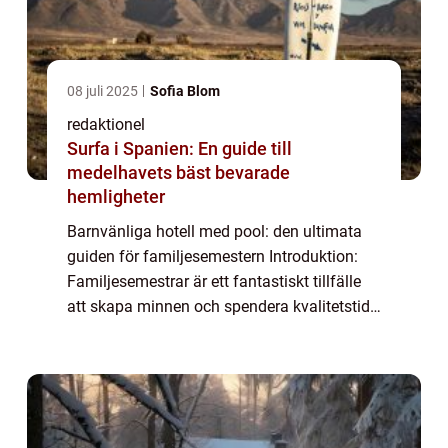
08 juli 2025
Sofia Blom
redaktionel
Surfa i Spanien: En guide till
medelhavets bäst bevarade
hemligheter
Barnvänliga hotell med pool: den ultimata
guiden för familjesemestern Introduktion:
Familjesemestrar är ett fantastiskt tillfälle
att skapa minnen och spendera kvalitetstid
tillsammans. För att göra semestern ännu
mer magisk för barnen finns det inge...