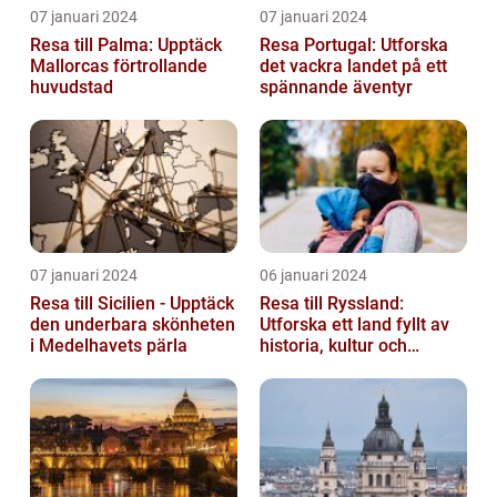
07 januari 2024
07 januari 2024
Resa till Palma: Upptäck
Resa Portugal: Utforska
Mallorcas förtrollande
det vackra landet på ett
huvudstad
spännande äventyr
07 januari 2024
06 januari 2024
Resa till Sicilien - Upptäck
Resa till Ryssland:
den underbara skönheten
Utforska ett land fyllt av
i Medelhavets pärla
historia, kultur och
äventyr