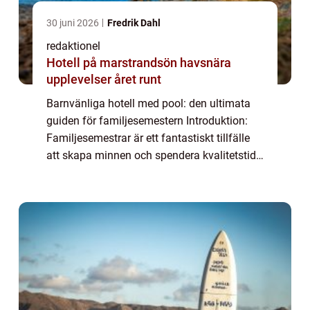
30 juni 2026
Fredrik Dahl
redaktionel
Hotell på marstrandsön havsnära
upplevelser året runt
Barnvänliga hotell med pool: den ultimata
guiden för familjesemestern Introduktion:
Familjesemestrar är ett fantastiskt tillfälle
att skapa minnen och spendera kvalitetstid
tillsammans. För att göra semestern ännu
mer magisk för barnen finns det inge...