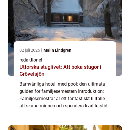
02 juli 2025
Malin Lindgren
redaktionel
Utforska stuglivet: Att boka stugor i
Grövelsjön
Barnvänliga hotell med pool: den ultimata
guiden för familjesemestern Introduktion:
Familjesemestrar är ett fantastiskt tillfälle
att skapa minnen och spendera kvalitetstid
tillsammans. För att göra semestern ännu
mer magisk för barnen finns det inge...