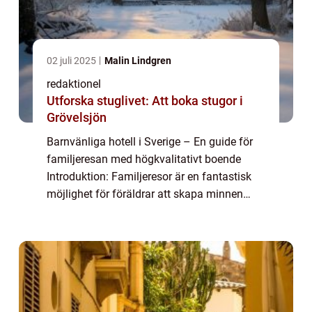
02 juli 2025
Malin Lindgren
redaktionel
Utforska stuglivet: Att boka stugor i
Grövelsjön
Barnvänliga hotell i Sverige – En guide för
familjeresan med högkvalitativt boende
Introduktion: Familjeresor är en fantastisk
möjlighet för föräldrar att skapa minnen
tillsammans med sina barn. För att göra
dessa resor så bekväma och trevliga ...