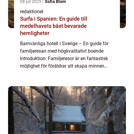
08 juli 2025
Sofia Blom
redaktionel
Surfa i Spanien: En guide till
medelhavets bäst bevarade
hemligheter
Barnvänliga hotell i Sverige – En guide för
familjeresan med högkvalitativt boende
Introduktion: Familjeresor är en fantastisk
möjlighet för föräldrar att skapa minnen
tillsammans med sina barn. För att göra
dessa resor så bekväma och trevliga ...