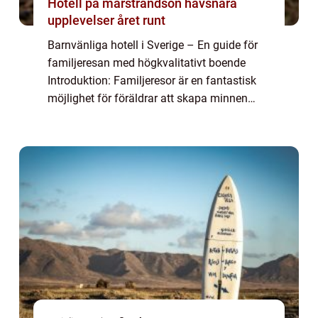
Hotell på marstrandsön havsnära
upplevelser året runt
Barnvänliga hotell i Sverige – En guide för
familjeresan med högkvalitativt boende
Introduktion: Familjeresor är en fantastisk
möjlighet för föräldrar att skapa minnen
tillsammans med sina barn. För att göra
dessa resor så bekväma och trevliga ...