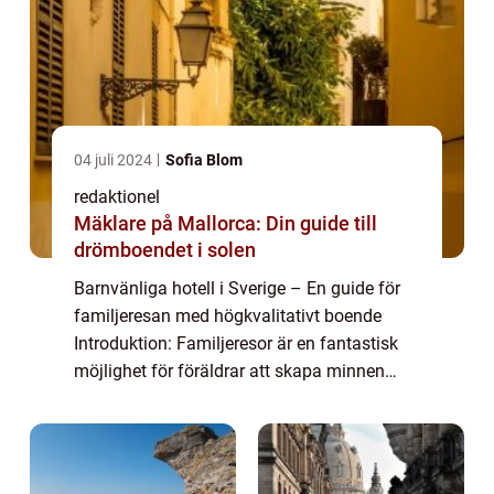
04 juli 2024
Sofia Blom
redaktionel
Mäklare på Mallorca: Din guide till
drömboendet i solen
Barnvänliga hotell i Sverige – En guide för
familjeresan med högkvalitativt boende
Introduktion: Familjeresor är en fantastisk
möjlighet för föräldrar att skapa minnen
tillsammans med sina barn. För att göra
dessa resor så bekväma och trevliga ...