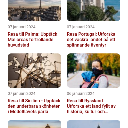
07 januari 2024
07 januari 2024
Resa till Palma: Upptäck
Resa Portugal: Utforska
Mallorcas förtrollande
det vackra landet på ett
huvudstad
spännande äventyr
07 januari 2024
06 januari 2024
Resa till Sicilien - Upptäck
Resa till Ryssland:
den underbara skönheten
Utforska ett land fyllt av
i Medelhavets pärla
historia, kultur och
äventyr