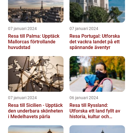
07 januari 2024
07 januari 2024
Resa till Palma: Upptäck
Resa Portugal: Utforska
Mallorcas förtrollande
det vackra landet på ett
huvudstad
spännande äventyr
07 januari 2024
06 januari 2024
Resa till Sicilien - Upptäck
Resa till Ryssland:
den underbara skönheten
Utforska ett land fyllt av
i Medelhavets pärla
historia, kultur och
äventyr